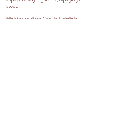
ptout.
Wir können diese Cookie-Richtlinie
aktualisieren. Wir bitten Nutzer, diese
Seite regelmäßig aufzurufen, um sich
über den aktuellen Stand in Bezug auf
die Verwendung von Cookies auf dem
Laufenden zu halten.
Kontakt
Holzkirchner Str. 13
83626 Unterdarching/Valley
info@bettina-hanusch.de