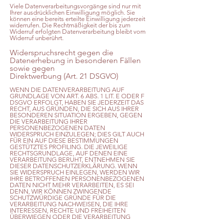
Viele Datenverarbeitungsvorgänge sind nur mit
Ihrer ausdrücklichen Einwilligung möglich. Sie
können eine bereits erteilte Einwilligung jederzeit
widerrufen. Die Rechtmäßigkeit der bis zum
Widerruf erfolgten Datenverarbeitung bleibt vom
Widerruf unberührt.
Widerspruchsrecht gegen die
Datenerhebung in besonderen Fällen
sowie gegen
Direktwerbung (Art. 21 DSGVO)
WENN DIE DATENVERARBEITUNG AUF
GRUNDLAGE VON ART. 6 ABS. 1 LIT. E ODER F
DSGVO ERFOLGT, HABEN SIE JEDERZEIT DAS
RECHT, AUS GRÜNDEN, DIE SICH AUS IHRER
BESONDEREN SITUATION ERGEBEN, GEGEN
DIE VERARBEITUNG IHRER
PERSONENBEZOGENEN DATEN
WIDERSPRUCH EINZULEGEN; DIES GILT AUCH
FÜR EIN AUF DIESE BESTIMMUNGEN
GESTÜTZTES PROFILING. DIE JEWEILIGE
RECHTSGRUNDLAGE, AUF DENEN EINE
VERARBEITUNG BERUHT, ENTNEHMEN SIE
DIESER DATENSCHUTZERKLÄRUNG. WENN
SIE WIDERSPRUCH EINLEGEN, WERDEN WIR
IHRE BETROFFENEN PERSONENBEZOGENEN
DATEN NICHT MEHR VERARBEITEN, ES SEI
DENN, WIR KÖNNEN ZWINGENDE
SCHUTZWÜRDIGE GRÜNDE FÜR DIE
VERARBEITUNG NACHWEISEN, DIE IHRE
INTERESSEN, RECHTE UND FREIHEITEN
ÜBERWIEGEN ODER DIE VERARBEITUNG