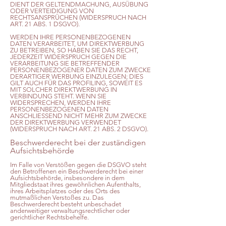
DIENT DER GELTENDMACHUNG, AUSÜBUNG
ODER VERTEIDIGUNG VON
RECHTSANSPRÜCHEN (WIDERSPRUCH NACH
ART. 21 ABS. 1 DSGVO).
WERDEN IHRE PERSONENBEZOGENEN
DATEN VERARBEITET, UM DIREKTWERBUNG
ZU BETREIBEN, SO HABEN SIE DAS RECHT,
JEDERZEIT WIDERSPRUCH GEGEN DIE
VERARBEITUNG SIE BETREFFENDER
PERSONENBEZOGENER DATEN ZUM ZWECKE
DERARTIGER WERBUNG EINZULEGEN; DIES
GILT AUCH FÜR DAS PROFILING, SOWEIT ES
MIT SOLCHER DIREKTWERBUNG IN
VERBINDUNG STEHT. WENN SIE
WIDERSPRECHEN, WERDEN IHRE
PERSONENBEZOGENEN DATEN
ANSCHLIESSEND NICHT MEHR ZUM ZWECKE
DER DIREKTWERBUNG VERWENDET
(WIDERSPRUCH NACH ART. 21 ABS. 2 DSGVO).
Beschwerderecht bei der zuständigen
Aufsichtsbehörde
Im Falle von Verstößen gegen die DSGVO steht
den Betroffenen ein Beschwerderecht bei einer
Aufsichtsbehörde, insbesondere in dem
Mitgliedstaat ihres gewöhnlichen Aufenthalts,
ihres Arbeitsplatzes oder des Orts des
mutmaßlichen Verstoßes zu. Das
Beschwerderecht besteht unbeschadet
anderweitiger verwaltungsrechtlicher oder
gerichtlicher Rechtsbehelfe.