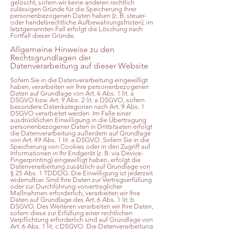
gelöscht, sofern wir keine anderen rechtlich
zulässigen Gründe für die Speicherung Ihrer
personenbezogenen Daten haben (z. B. steuer-
oder handelsrechtliche Aufbewahrungsfristen); im
letztgenannten Fall erfolgt die Löschung nach
Fortfall dieser Gründe.
Allgemeine Hinweise zu den
Rechtsgrundlagen der
Datenverarbeitung auf dieser Website
Sofern Sie in die Datenverarbeitung eingewilligt
haben, verarbeiten wir Ihre personenbezogenen
Daten auf Grundlage von Art. 6 Abs. 1 lit. a
DSGVO bzw. Art. 9 Abs. 2 lit. a DSGVO, sofern
besondere Datenkategorien nach Art. 9 Abs. 1
DSGVO verarbeitet werden. Im Falle einer
ausdrücklichen Einwilligung in die Übertragung
personenbezogener Daten in Drittstaaten erfolgt
die Datenverarbeitung außerdem auf Grundlage
von Art. 49 Abs. 1 lit. a DSGVO. Sofern Sie in die
Speicherung von Cookies oder in den Zugriff auf
Informationen in Ihr Endgerät (z. B. via Device-
Fingerprinting) eingewilligt haben, erfolgt die
Datenverarbeitung zusätzlich auf Grundlage von
§ 25 Abs. 1 TDDDG. Die Einwilligung ist jederzeit
widerrufbar. Sind Ihre Daten zur Vertragserfüllung
oder zur Durchführung vorvertraglicher
Maßnahmen erforderlich, verarbeiten wir Ihre
Daten auf Grundlage des Art. 6 Abs. 1 lit. b
DSGVO. Des Weiteren verarbeiten wir Ihre Daten,
sofern diese zur Erfüllung einer rechtlichen
Verpflichtung erforderlich sind auf Grundlage von
Art. 6 Abs. 1 lit. c DSGVO. Die Datenverarbeitung