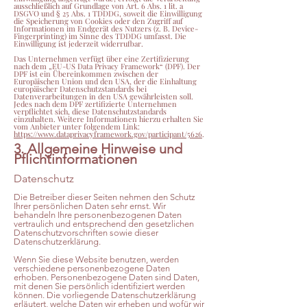
ausschließlich auf Grundlage von Art. 6 Abs. 1 lit. a
DSGVO und § 25 Abs. 1 TDDDG, soweit die Einwilligung
die Speicherung von Cookies oder den Zugriff auf
Informationen im Endgerät des Nutzers (z. B. Device-
Fingerprinting) im Sinne des TDDDG umfasst. Die
Einwilligung ist jederzeit widerrufbar.
Das Unternehmen verfügt über eine Zertifizierung
nach dem „EU-US Data Privacy Framework“ (DPF). Der
DPF ist ein Übereinkommen zwischen der
Europäischen Union und den USA, der die Einhaltung
europäischer Datenschutzstandards bei
Datenverarbeitungen in den USA gewährleisten soll.
Jedes nach dem DPF zertifizierte Unternehmen
verpflichtet sich, diese Datenschutzstandards
einzuhalten. Weitere Informationen hierzu erhalten Sie
vom Anbieter unter folgendem Link:
https://www.dataprivacyframework.gov/participant/5626
.
3. Allgemeine Hinweise und
Pflichtinformationen
Datenschutz
Die Betreiber dieser Seiten nehmen den Schutz
Ihrer persönlichen Daten sehr ernst. Wir
behandeln Ihre personenbezogenen Daten
vertraulich und entsprechend den gesetzlichen
Datenschutzvorschriften sowie dieser
Datenschutzerklärung.
Wenn Sie diese Website benutzen, werden
verschiedene personenbezogene Daten
erhoben. Personenbezogene Daten sind Daten,
mit denen Sie persönlich identifiziert werden
können. Die vorliegende Datenschutzerklärung
erläutert, welche Daten wir erheben und wofür wir