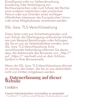
Einwilligung oder zur Geltendmachung,
Ausübung oder Verteidigung von
Rechtsansprüchen oder zum Schutz der Rechte
einer anderen natürlichen oder juristischen
Person oder aus Gründen eines wichtigen
öffentlichen Interesses der Europäischen Union
oder eines Mitgliedstaats verarbeitet werden.
SSL- bzw. TLS-Verschlüsselung
Diese Seite nutzt aus Sicherheitsgründen und
zum Schutz der Übertragung vertraulicher Inhalte,
wie zum Beispiel Bestellungen oder Anfragen,
die Sie an uns als Seitenbetreiber senden, eine
SSL- bzw. TLS-Verschlüsselung. Eine
verschlüsselte Verbindung erkennen Sie daran,
dass die Adresszeile des Browsers von „http://“
auf „https://“ wechselt und an dem Schloss-
Symbol in Ihrer Browserzeile.
Wenn die SSL- bzw. TLS-Verschlüsselung aktiviert
ist, können die Daten, die Sie an uns übermitteln,
nicht von Dritten mitgelesen werden.
4. Datenerfassung auf dieser
Website
Cookies
Unsere Internetseiten verwenden so genannte
„Cookies“. Cookies sind kleine Datenpakete und
richten auf Ihrem Endgerät keinen Schaden an. Sie
werden entweder vorübergehend für die Dauer
einer Sitzung (Session-Cookies) oder dauerhaft
(permanente Cookies) auf Ihrem Endgerät