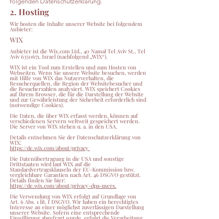
folgenden Datenschutzerklärung.
2. Hosting
Wir hosten die Inhalte unserer Website bei folgendem
Anbieter:
WIX
Anbieter ist die Wix.com Ltd., 40 Namal Tel Aviv St., Tel
Aviv
6350671
, Israel (nachfolgend „WIX“).
WIX ist ein Tool zum Erstellen und zum Hosten von
Webseiten. Wenn Sie unsere Website besuchen, werden
mit Hilfe von WIX das Nutzerverhalten, die
Besucherquellen, die Region der Websitebesucher und
die Besucherzahlen analysiert. WIX speichert Cookies
auf Ihrem Browser, die für die Darstellung der Website
und zur Gewährleistung der Sicherheit erforderlich sind
(notwendige Cookies).
Die Daten, die über WIX erfasst werden, können auf
verschiedenen Servern weltweit gespeichert werden.
Die Server von WIX stehen u. a. in den USA.
Details entnehmen Sie der Datenschutzerklärung von
WIX:
https://de.wix.com/about/privacy
Die Datenübertragung in die USA und sonstige
Drittstaaten wird laut WIX auf die
Standardvertragsklauseln der EU-Kommission bzw.
vergleichbare Garantien nach Art. 46 DSGVO gestützt.
Details finden Sie hier:
https://de.wix.com/about/privacy-dpa-users.
Die Verwendung von WIX erfolgt auf Grundlage von
Art. 6 Abs. 1 lit. f DSGVO. Wir haben ein berechtigtes
Interesse an einer möglichst zuverlässigen Darstellung
unserer Website. Sofern eine entsprechende
Einwilligung abgefragt wurde, erfolgt die Verarbeitung